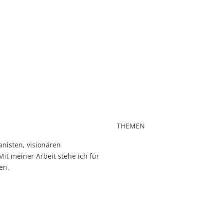
THEMEN
nisten, visionären
Bewusst-SEIN
it meiner Arbeit stehe ich für
Wahrhaftige Beziehung
en.
Körperintelligenz